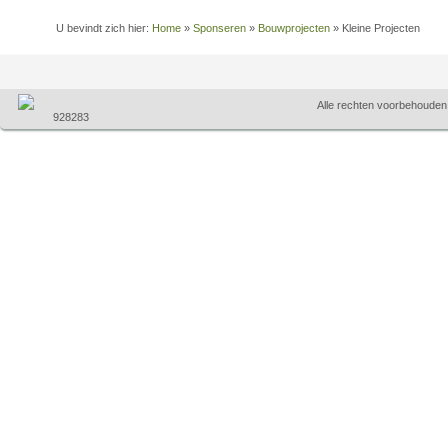
U bevindt zich hier:
Home
»
Sponseren
»
Bouwprojecten
»
Kleine Projecten
Alle rechten voorbehoude
928283